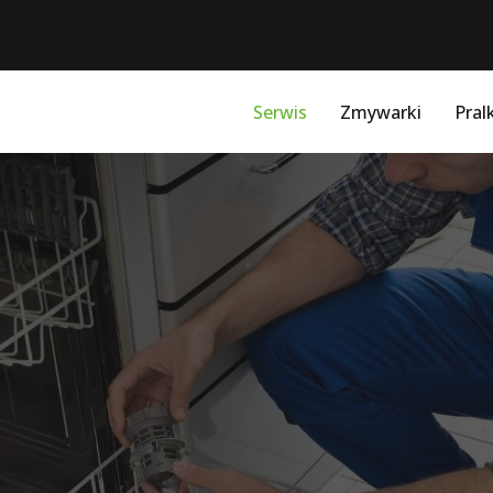
Serwis
Zmywarki
Pralk