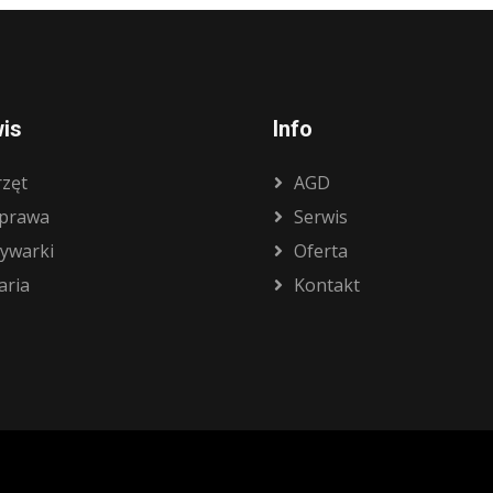
is
Info
rzęt
AGD
prawa
Serwis
ywarki
Oferta
aria
Kontakt