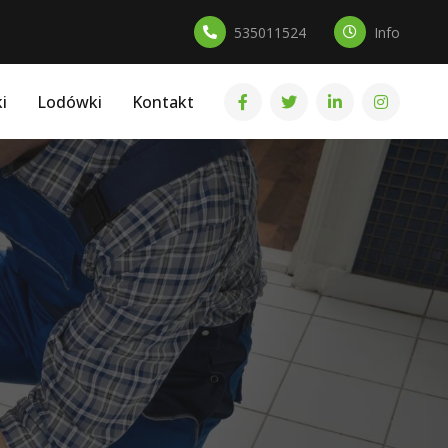
535011524
Info
i
Lodówki
Kontakt