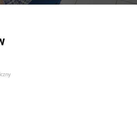
w
iczny